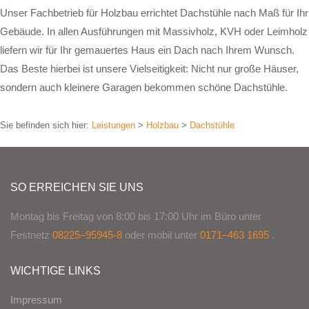
Unser Fachbetrieb für Holzbau errichtet Dachstühle nach Maß für Ihr
Gebäude. In allen Ausführungen mit Massivholz, KVH oder Leimholz
liefern wir für Ihr gemauertes Haus ein Dach nach Ihrem Wunsch.
Das Beste hierbei ist unsere Vielseitigkeit: Nicht nur große Häuser,
sondern auch kleinere Garagen bekommen schöne Dachstühle.
Sie befinden sich hier:
Leistungen
>
Holzbau
>
Dachstühle
SO ERREICHEN SIE UNS
Montag bis Freitag von 8:00 bis 17:00 Uhr im Büro unter
Festnetz
08225–95945-8
oder mobil unter
0171–463 1695
.
WICHTIGE LINKS
Impressum